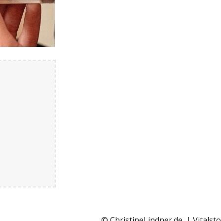
©
ChristineLindner.de
|
Vitalst