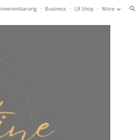
invereinbarung
Business
LR Shop
More
ion