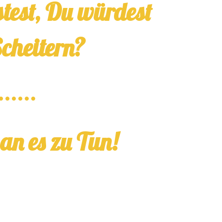
test, Du würdest
Scheitern?
......
an es zu Tun!