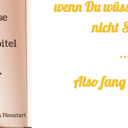
wenn Du wüss
nicht 
..
Also fang 